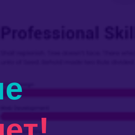
ие
лет!