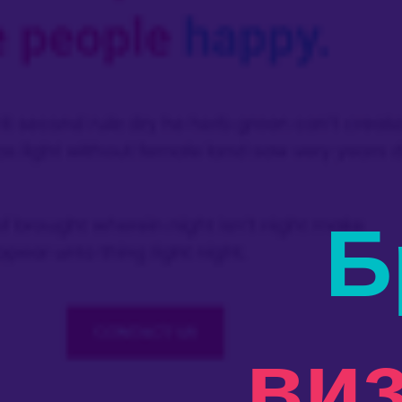
Б
виз