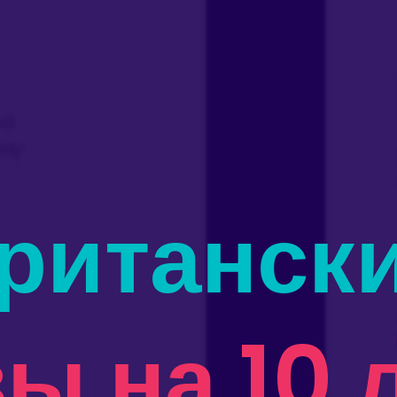
ританск
ы на 10 