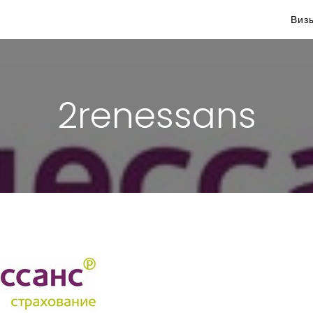
Виз
2renessans