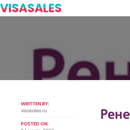
VISASALES
WRITTEN BY:
visasales.ru
POSTED ON: