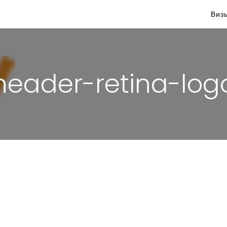
Виз
header-retina-log