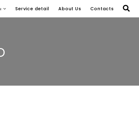
ы
Service detail
About Us
Contacts
o