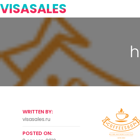
VISASALES
h
WRITTEN BY:
visasales.ru
POSTED ON: