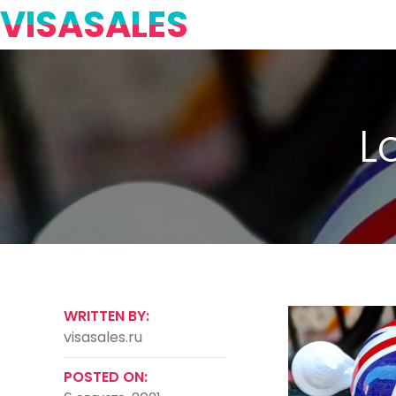
VISASALES
L
WRITTEN BY:
visasales.ru
POSTED ON: