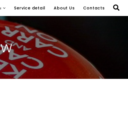
ы
Service detail
About Us
Contacts
ew